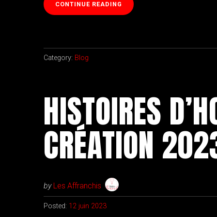
« HISTOIRES
CONTINUE READING
D’HOMMES:
PHOTOS
DU
SPECTACLE »
Category:
Blog
HISTOIRES D’
CRÉATION 202
by
Les Affranchis
Posted:
12 juin 2023