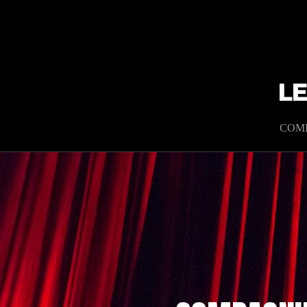
L
COM