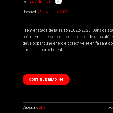
by
Les Affranchis
Updated:
25 novembre 2022
Premier stage de la saison 2022/2023! Dans ce stag
précisément le concept de chœur et de choralité. N
développant une énergie collective et en faisant coe
scène. L’approche est …
« STAGE
CONTINUE READING
THÉÂTRE:
LE
CORPS
COLLECTIF »
Category:
Blog
Tag