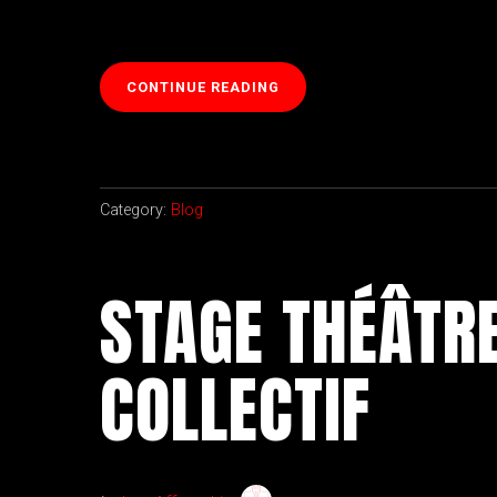
« HISTOIRES
CONTINUE READING
D’HOMMES/PRINTEMPS
DES
POÈTES
2023 »
Category:
Blog
STAGE THÉÂTRE
COLLECTIF