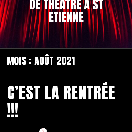
DE THÉÂTRE À ST
ETIENNE
MOIS :
AOÛT 2021
C’EST LA RENTRÉE
!!!