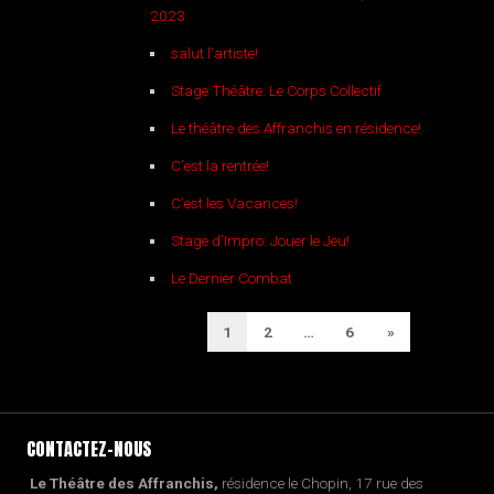
2023
salut l’artiste!
Stage Théâtre: Le Corps Collectif
Le théâtre des Affranchis en résidence!
C’est la rentrée!
C’est les Vacances!
Stage d’Impro: Jouer le Jeu!
Le Dernier Combat
PAGINATION
Next
1
2
…
6
»
DES
Page
PUBLICATIONS
CONTACTEZ-NOUS
Le Théâtre des Affranchis,
résidence le Chopin, 17 rue des