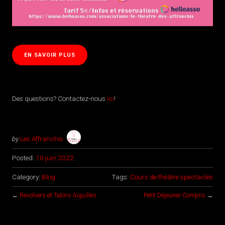
EN SAVOIR PLUS
Des questions? Contactez-nous
ici
!
by
Les Affranchis
Posted:
10 juin 2022
Category:
Blog
Tags:
Cours de théâtre spectacles
←
Revolvers et Talons Aiguilles
Petit Déjeuner Compris
→