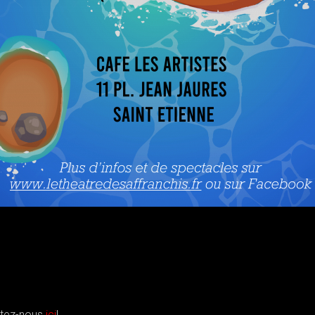
ctez-nous
ici
!