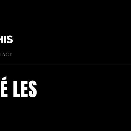
IS
TACT
É LES