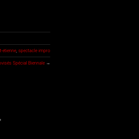
t-etienne
,
spectacle impro
visés Spécial Biennale
→
*