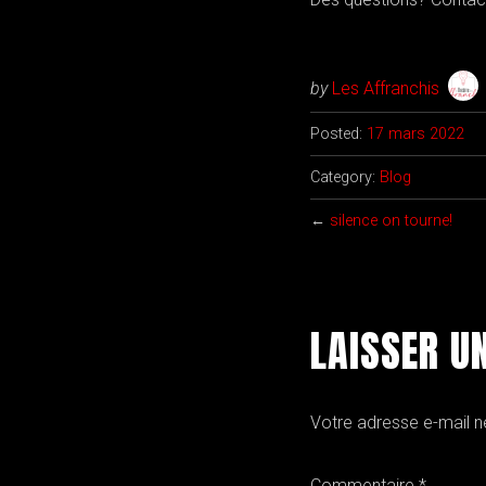
by
Les Affranchis
Posted:
17 mars 2022
Category:
Blog
←
silence on tourne!
LAISSER U
Votre adresse e-mail n
Commentaire
*